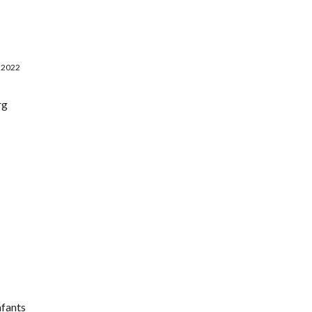
ip to main content
Skip to navigat
/ 2022
rg
nfants